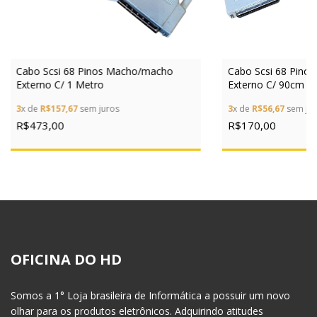
Cabo Scsi 68 Pinos Macho/macho
Cabo Scsi 68 Pino
Externo C/ 1 Metro
Externo C/ 90cm
3
x de
R$157,67
sem juros
3
x de
R$56,67
sem jur
R$473,00
R$170,00
OFICINA DO HD
Somos a 1° Loja brasileira de Informática a possuir um novo
olhar para os produtos eletrônicos. Adquirindo atitudes