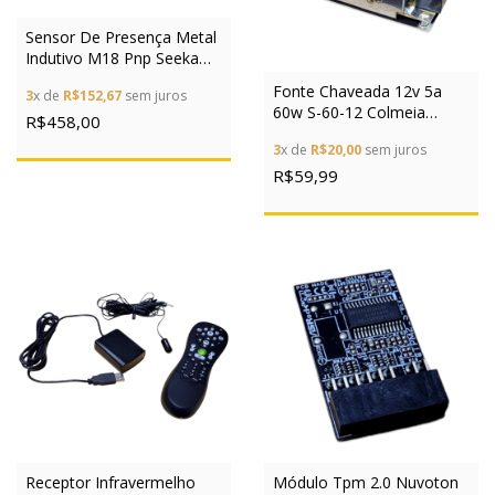
Sensor De Presença Metal
Indutivo M18 Pnp Seeka
Fotek
Fonte Chaveada 12v 5a
3
x de
R$152,67
sem juros
60w S-60-12 Colmeia
R$458,00
Bivolt P/ Cftv Led
3
x de
R$20,00
sem juros
R$59,99
Receptor Infravermelho
Módulo Tpm 2.0 Nuvoton