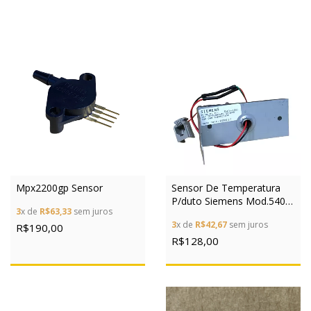
Mpx2200gp Sensor
Sensor De Temperatura
P/duto Siemens Mod.540
3
x de
R$63,33
sem juros
128 Termistor
3
x de
R$42,67
sem juros
R$190,00
R$128,00