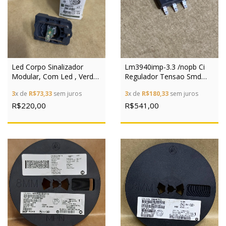
Led Corpo Sinalizador
Lm3940imp-3.3 /nopb Ci
Modular, Com Led , Verde,
Regulador Tensao Smd
24vca/cc
Rolo C/100peças
3
x de
R$73,33
sem juros
3
x de
R$180,33
sem juros
R$220,00
R$541,00