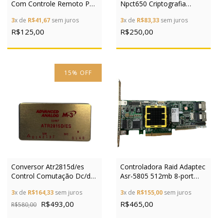
Com Controle Remoto P
Npct650 Criptografia
Centro De Mídia
Segura 17 Pinos
3
x de
R$41,67
sem juros
3
x de
R$83,33
sem juros
R$125,00
R$250,00
15
%
OFF
Conversor Atr2815d/es
Controladora Raid Adaptec
Control Comutação Dc/dc
Asr-5805 512mb 8-port
28vdc ±12v±15v
Pci-e Sas
3
x de
R$164,33
sem juros
3
x de
R$155,00
sem juros
R$493,00
R$465,00
R$580,00