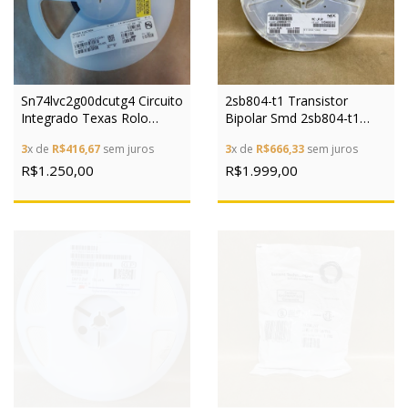
Sn74lvc2g00dcutg4 Circuito
2sb804-t1 Transistor
Integrado Texas Rolo
Bipolar Smd 2sb804-t1
C/370
C/1000 Peças
3
x de
R$416,67
sem juros
3
x de
R$666,33
sem juros
R$1.250,00
R$1.999,00