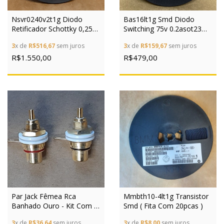
Nsvr0240v2t1g Diodo
Bas16lt1g Smd Diodo
Retificador Schottky 0,25a
Switching 75v 0.2asot23
3ns Autom.
Rolo C/3000
3
x de
R$516,67
sem juros
3
x de
R$159,67
sem juros
R$1.550,00
R$479,00
Par Jack Fêmea Rca
Mmbth10-4lt1g Transistor
Banhado Ouro - Kit Com 2
Smd ( Fita Com 20pcas )
Peças
3
x de
R$36,64
sem juros
3
x de
R$8,00
sem juros