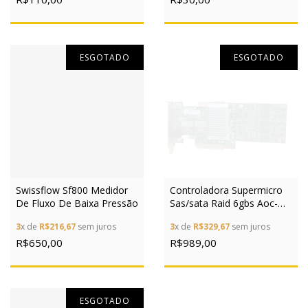
ESGOTADO
ESGOTADO
Swissflow Sf800 Medidor
Controladora Supermicro
De Fluxo De Baixa Pressão
Sas/sata Raid 6gbs Aoc-
sas2lp-h8ir
3
x de
R$216,67
sem juros
3
x de
R$329,67
sem juros
R$650,00
R$989,00
ESGOTADO