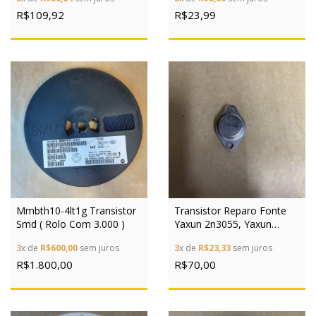
R$109,92
R$23,99
Mmbth10-4lt1g Transistor
Transistor Reparo Fonte
Smd ( Rolo Com 3.000 )
Yaxun 2n3055, Yaxun
1502dd+ 10pçs
3
x de
R$600,00
sem juros
3
x de
R$23,33
sem juros
R$1.800,00
R$70,00