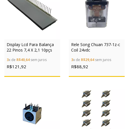
Display Lcd Para Balança
Rele Song Chuan 737-1z-c
22 Pinos 7,4 X 2,1 10pçs
Coil 24vdc
3
x de
R$40,64
sem juros
3
x de
R$29,64
sem juros
R$121,92
R$88,92