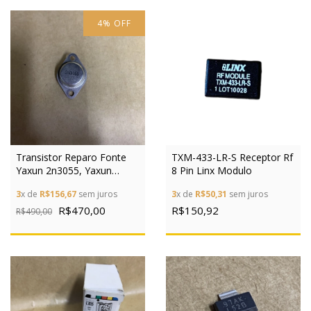
4
%
OFF
Transistor Reparo Fonte
TXM-433-LR-S Receptor Rf
Yaxun 2n3055, Yaxun
8 Pin Linx Modulo
1502dd+ 100pçs
3
x de
R$156,67
sem juros
3
x de
R$50,31
sem juros
R$470,00
R$150,92
R$490,00