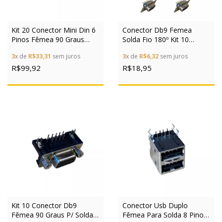
Kit 20 Conector Mini Din 6
Conector Db9 Femea
Pinos Fêmea 90 Graus
Solda Fio 180º Kit 10
Mh11063-h1
Unidades
3
x de
R$33,31
sem juros
3
x de
R$6,32
sem juros
R$99,92
R$18,95
Kit 10 Conector Db9
Conector Usb Duplo
Fêmea 90 Graus P/ Solda
Fêmea Para Solda 8 Pinos