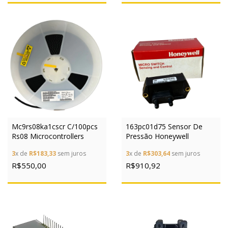
Mc9rs08ka1cscr C/100pcs
163pc01d75 Sensor De
Rs08 Microcontrollers
Pressão Honeywell
3
x de
R$183,33
sem juros
3
x de
R$303,64
sem juros
R$550,00
R$910,92