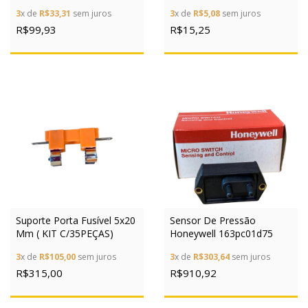
Placa Pci
Foxconn Ub11123
3
x de
R$33,31
sem juros
3
x de
R$5,08
sem juros
R$99,93
R$15,25
Suporte Porta Fusível 5x20
Sensor De Pressão
Mm ( KIT C/35PEÇAS)
Honeywell 163pc01d75
3
x de
R$105,00
sem juros
3
x de
R$303,64
sem juros
R$315,00
R$910,92