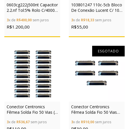
0603cg222j500nt Capacitor
103801247 110c-5cb Bloco
2.2.nf Tol:5% Rolo C/4000
De Conexão Lucent C/ 10
Peças
Peças
3
x de
R$400,00
sem juros
3
x de
R$18,33
sem juros
R$1.200,00
R$55,00
ESGOTADO
Conector Centronics
Conector Centronics
Fêmea Solda Fio 50 Vias (c
Fêmea Solda Fio 50 Vias
20 Peças)
(c/5peças)
3
x de
R$36,67
sem juros
3
x de
R$10,00
sem juros
R$110,00
R$30,00