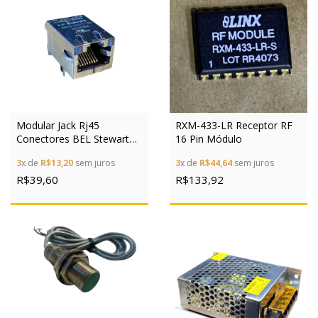
Modular Jack Rj45
RXM-433-LR Receptor RF
Conectores BEL Stewart
16 Pin Módulo
N/A 08B0-1X1T-36-F
3
x de
R$13,20
sem juros
3
x de
R$44,64
sem juros
Soquete, montagem
horizontal 10/100Base-TX
R$39,60
R$133,92
Pinos: 8P8C Ni