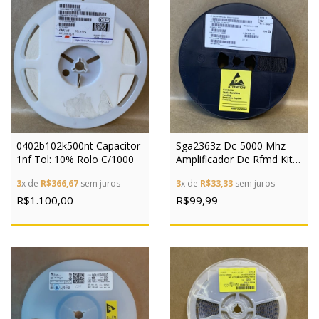
0402b102k500nt Capacitor
Sga2363z Dc-5000 Mhz
1nf Tol: 10% Rolo C/1000
Amplificador De Rfmd Kit
10pçs
3
x de
R$366,67
sem juros
3
x de
R$33,33
sem juros
R$1.100,00
R$99,99