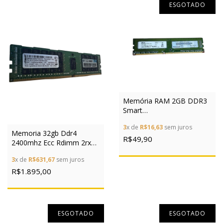
ESGOTADO
Memória RAM 2GB DDR3
Smart
SH564568FH8N6LCSFG
3
x de
R$16,63
sem juros
Desktop
Memoria 32gb Ddr4
R$49,90
2400mhz Ecc Rdimm 2rx4
Hpe P/g9 Dl E Ml
3
x de
R$631,67
sem juros
R$1.895,00
ESGOTADO
ESGOTADO