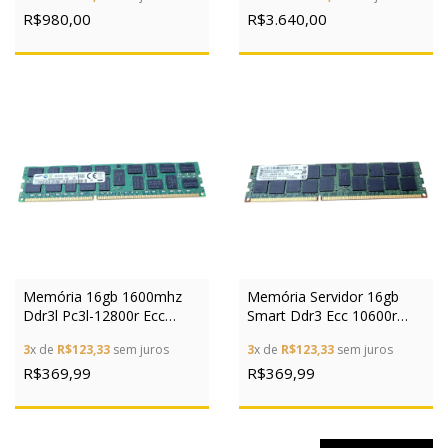
R$980,00
R$3.640,00
Memória 16gb 1600mhz
Memória Servidor 16gb
Ddr3l Pc3l-12800r Ecc
Smart Ddr3 Ecc 10600r
Samsung Servidor
M393b2g70bh0-yh9
3
x de
R$123,33
sem juros
3
x de
R$123,33
sem juros
R$369,99
R$369,99