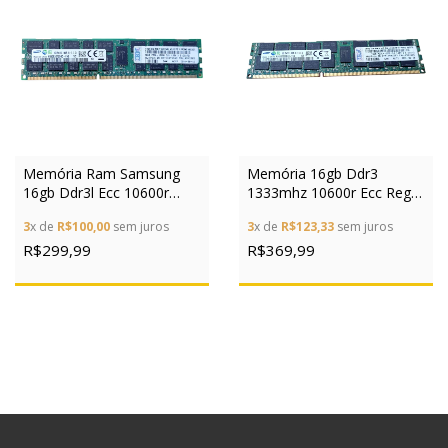
Memória Ram Samsung
Memória 16gb Ddr3
16gb Ddr3l Ecc 10600r
1333mhz 10600r Ecc Reg
1333mhz Servidor
Samsung Servidor
3
x de
R$100,00
sem juros
3
x de
R$123,33
sem juros
R$299,99
R$369,99