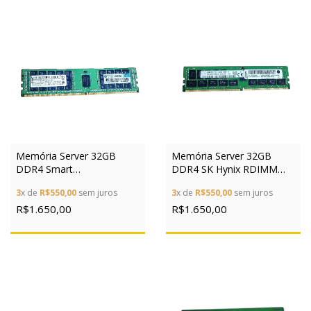
Memória Server 32GB
Memória Server 32GB
DDR4 Smart
DDR4 SK Hynix RDIMM
SF4724G4CK8HGKSBS
HMA42GR7MFR4N
3
x de
R$550,00
sem juros
3
x de
R$550,00
sem juros
RDIMM
R$1.650,00
R$1.650,00