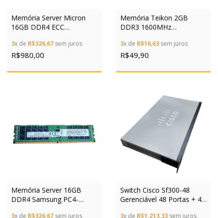
Memória Server Micron
Memória Teikon 2GB
16GB DDR4 ECC
DDR3 1600MHz
MTA36ASF2G72PZ-
TMT225U6CFR8C-PBHC
3
x de
R$326,67
sem juros
3
x de
R$16,63
sem juros
2G1A2IK
Desktop
R$980,00
R$49,90
Memória Server 16GB
Switch Cisco Sf300-48
DDR4 Samsung PC4-
Gerenciável 48 Portas + 4
2133P M393A2G40EB1
Uplinks Giga
3
x de
R$326,67
sem juros
3
x de
R$1.213,33
sem juros