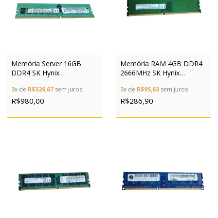
Memória Server 16GB
Memória RAM 4GB DDR4
DDR4 SK Hynix
2666MHz SK Hynix
HMA82GR7AFR8N RDIMM
HMA851U6JJR6N Desktop
3
x de
R$326,67
sem juros
3
x de
R$95,63
sem juros
R$980,00
R$286,90