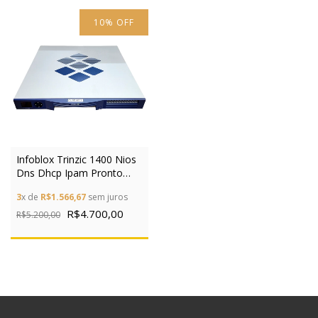
10
%
OFF
Infoblox Trinzic 1400 Nios
Dns Dhcp Ipam Pronto
Para Produçã
3
x de
R$1.566,67
sem juros
R$4.700,00
R$5.200,00