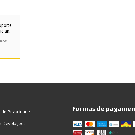
uporte
ieland
08/S15
uros
S
Formas de pagamen
a de Privacidade
e Devoluções