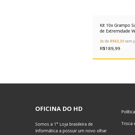
Kit 10x Grampo S
de Extremidade W
Z5.522.7553.0 92
3
x de
R$63,33
sem j
para Trilho DIN T
15mm
R$189,99
OFICINA DO HD
Polític
Troca 
Somos a 1° Loja brasileira de
Informática a possuir um novo olhar