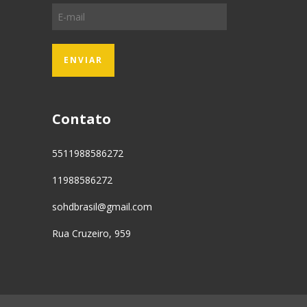
Contato
5511988586272
11988586272
sohdbrasil@gmail.com
Rua Cruzeiro, 959