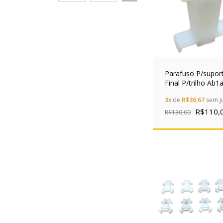
Parafuso P/supor
Final P/trilho Ab
Schneider Kit 10 p
3
x de
R$36,67
sem j
R$110,
R$130,00