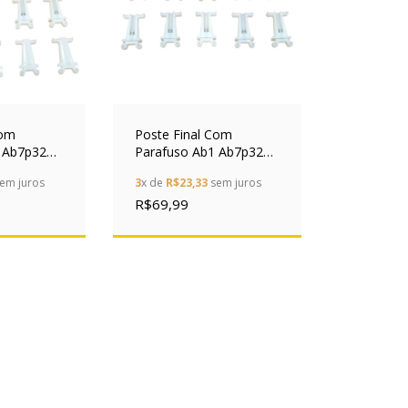
Com
Poste Final Com
 Ab7p32
Parafuso Ab1 Ab7p32
der Kit
7.5mm Schneider Kit
em juros
3
x de
R$23,33
sem juros
10x
R$69,99