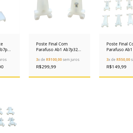
te
Poste Final Com
Poste Final 
1ab7p32
Parafuso Ab1 Ab7p32
Parafuso Ab1
çs
7.5mm Schneider Kit
7.5mm Schnei
uros
3
x de
R$100,00
sem juros
3
x de
R$50,00
s
50x
20x
00
R$299,99
R$149,99