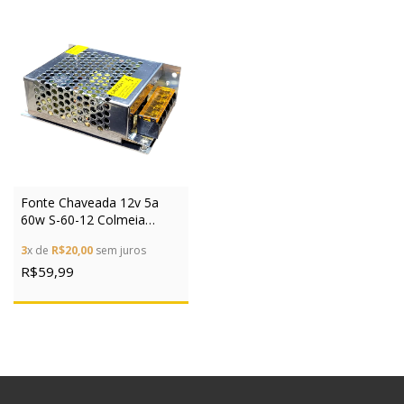
Fonte Chaveada 12v 5a
60w S-60-12 Colmeia
Bivolt P/ Cftv Led
3
x de
R$20,00
sem juros
R$59,99