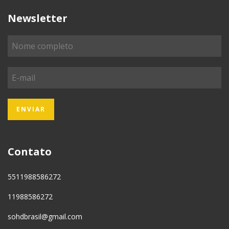
Newsletter
Contato
5511988586272
11988586272
sohdbrasil@gmail.com