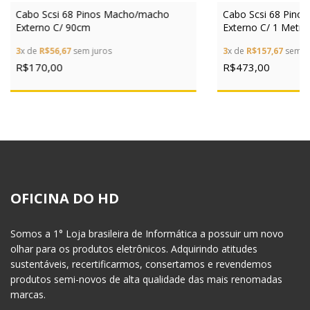
Cabo Scsi 68 Pinos Macho/macho
Cabo Scsi 68 Pino
Externo C/ 90cm
Externo C/ 1 Metro
3
x de
R$56,67
sem juros
3
x de
R$157,67
sem ju
R$170,00
R$473,00
OFICINA DO HD
Somos a 1° Loja brasileira de Informática a possuir um novo
olhar para os produtos eletrônicos. Adquirindo atitudes
sustentáveis, recertificarmos, consertamos e revendemos
produtos semi-novos de alta qualidade das mais renomadas
marcas.