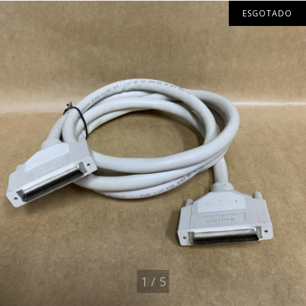
ESGOTADO
1
/
5