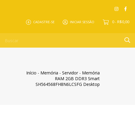
0
R$0,00
CADASTRE-SE
INICIAR SESSÃO
-
Início
-
Memória
-
Servidor
-
Memória
RAM 2GB DDR3 Smart
SH564568FH8N6LCSFG Desktop