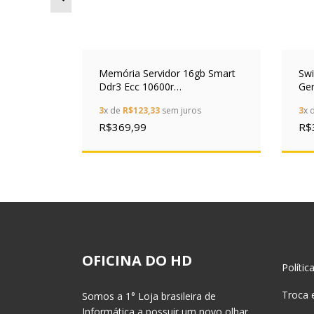
DR4
Memória Servidor 16gb Smart
Swi
Ddr3 Ecc 10600r
Ger
ktop
M393b2g70bh0-yh9
Upl
3
x de
R$123,33
sem juros
3
x 
R$369,99
R$
OFICINA DO HD
Polític
Troca 
Somos a 1° Loja brasileira de
Informática a possuir um novo olhar