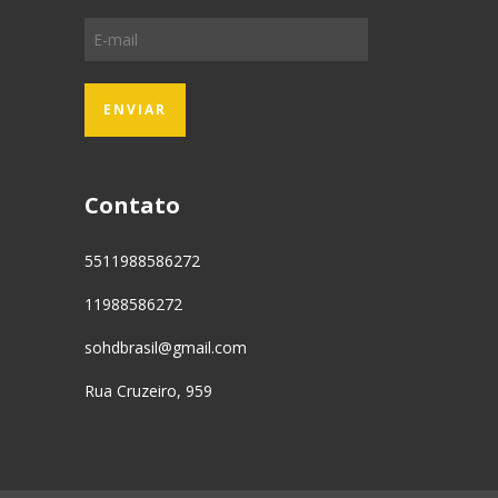
Contato
5511988586272
11988586272
sohdbrasil@gmail.com
Rua Cruzeiro, 959