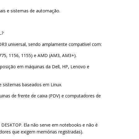
ais e sistemas de automação.
L?
R3 universal, sendo amplamente compatível com:
 775, 1156, 1155) e AMD (AM3, AM3+).
eposição em máquinas da Dell, HP, Lenovo e
 e sistemas baseados em Linux.
uinas de frente de caixa (PDV) e computadores de
 DESKTOP. Ela não serve em notebooks e não é
idores que exigem memórias registradas).