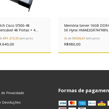
tch Cisco Sf300-48
Memória Server 16GB DDR
enciável 48 Portas + 4
SK Hynix HMA82GR7AFR8N
inks Giga
RDIMM
de
R$1.213,33
sem juros
3
x de
R$326,67
sem juros
3.640,00
R$980,00
Formas de pagamen
a de Privacidade
e Devoluções