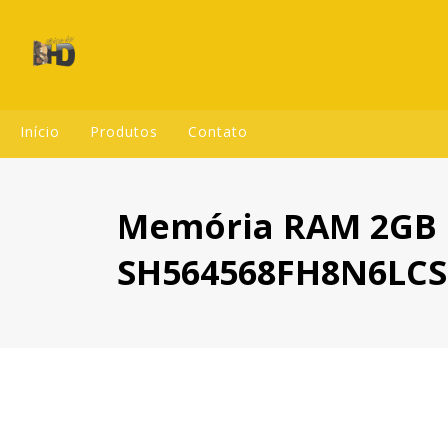
Início
Produtos
Contato
Memória RAM 2GB 
SH564568FH8N6LCS